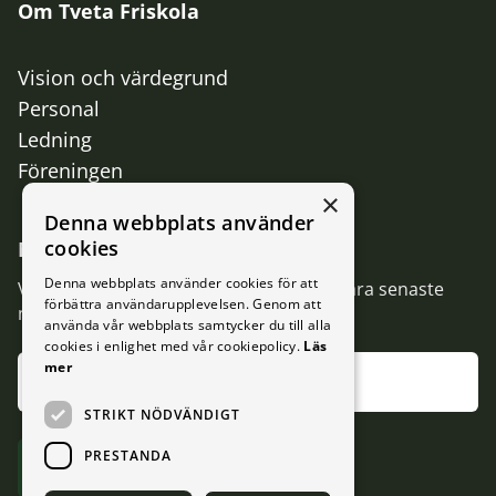
Om Tveta Friskola
Vision och värdegrund
Personal
Ledning
Föreningen
×
Denna webbplats använder
cookies
Missa inget
Denna webbplats använder cookies för att
Vi vill gärna hålla dig uppdaterad med våra senaste
förbättra användarupplevelsen. Genom att
nyheter och nyttig information
använda vår webbplats samtycker du till alla
cookies i enlighet med vår cookiepolicy.
Läs
mer
STRIKT NÖDVÄNDIGT
PRESTANDA