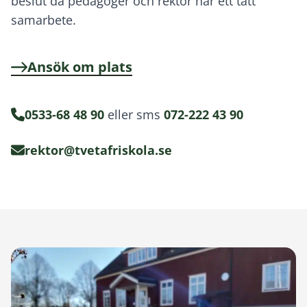
beslut då pedagoger och rektor har ett tätt
samarbete.
Ansök om plats
0533-68 48 90
eller sms
072-222 43 90
rektor@tvetafriskola.se