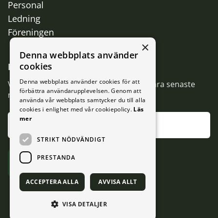
Personal
Ledning
Föreningen
×
Denna webbplats använder
cookies
Missa inget
Denna webbplats använder cookies för att
Vi vill gärna hålla dig uppdaterad med våra senaste
förbättra användarupplevelsen. Genom att
nyheter och nyttig information
använda vår webbplats samtycker du till alla
cookies i enlighet med vår cookiepolicy.
Läs
mer
STRIKT NÖDVÄNDIGT
PRESTANDA
ACCEPTERA ALLA
AVVISA ALLT
VISA DETALJER